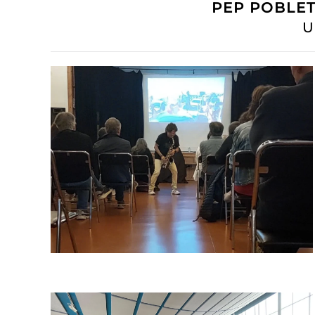
PEP POBLE
U
READ MORE