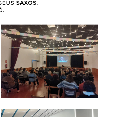
 SEUS
SAXOS
,
Ó.
READ MORE