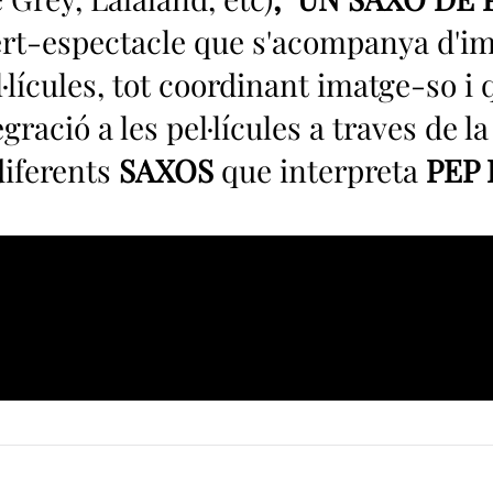
rt-espectacle que s'acompanya d'im
·lícules, tot coordinant imatge-so i
gració a les pel·lícules a traves de la
diferents
SAXOS
que interpreta
PEP 