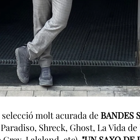
selecció molt acurada de
BANDES 
Paradiso, Shreck, Ghost, La Vida de 
Grey, Lalaland, etc)
, "UN SAXO DE 